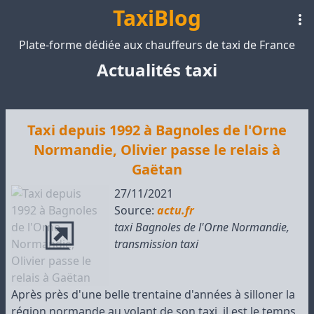
TaxiBlog
Plate-forme dédiée aux chauffeurs de taxi de France
Actualités taxi
Taxi depuis 1992 à Bagnoles de l'Orne
Normandie, Olivier passe le relais à
Gaëtan
27/11/2021
Source:
actu.fr
taxi Bagnoles de l'Orne Normandie
,
transmission taxi
Après près d'une belle trentaine d'années à silloner la
région normande au volant de son taxi, il est le temps