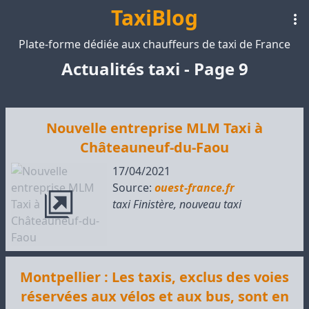
TaxiBlog
Plate-forme dédiée aux chauffeurs de taxi de France
Actualités taxi - Page 9
Nouvelle entreprise MLM Taxi à
Châteauneuf-du-Faou
17/04/2021
Source:
ouest-france.fr
taxi Finistère
,
nouveau taxi
Montpellier : Les taxis, exclus des voies
réservées aux vélos et aux bus, sont en