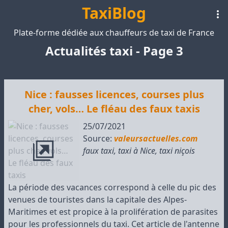
TaxiBlog
Plate-forme dédiée aux chauffeurs de taxi de France
Actualités taxi - Page 3
Nice : fausses licences, courses plus
cher, vols… Le fléau des faux taxis
25/07/2021
Source:
valeursactuelles.com
faux taxi
,
taxi à Nice
,
taxi niçois
La période des vacances correspond à celle du pic des
venues de touristes dans la capitale des Alpes-
Maritimes et est propice à la prolifération de parasites
pour les professionnels du taxi. Cet article de l'antenne