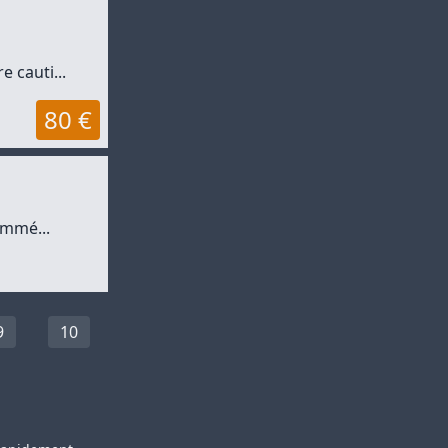
e cauti...
80 €
immé...
9
10