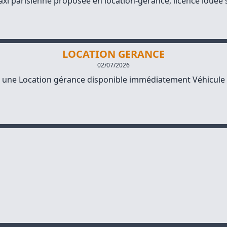
axi parisienne proposée en location-gérance, licence louée se
LOCATION GERANCE
02/07/2026
 une Location gérance disponible immédiatement Véhicule