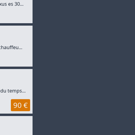
us es 30...
hauffeu...
 du temps...
90 €