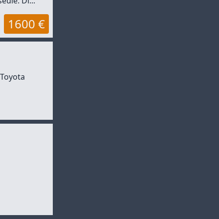
ule. Di...
1600 €
 Toyota