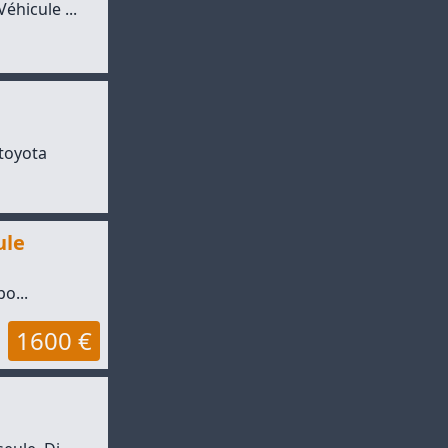
éhicule ...
toyota
ule
o...
1600 €