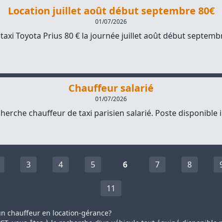
Location juillet août début septembre 80€
01/07/2026
taxi Toyota Prius 80 € la journée juillet août début septembr
Chauffeur salarié
01/07/2026
herche chauffeur de taxi parisien salarié. Poste disponible 
3
4
5
6
7
8
11
n chauffeur en location-gérance?