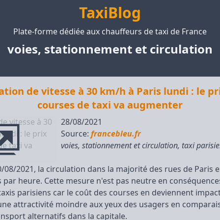
TaxiBlog
Plate-forme dédiée aux chauffeurs de taxi de France
voies, stationnement et circulation
ation de vitesse à 30 km/h à Paris lundi : le pr
courses de taxi va augmenter
28/08/2021
Source:
francebleu.fr
voies, stationnement et circulation
,
taxi parisi
0/08/2021, la circulation dans la majorité des rues de Paris e
s par heure. Cette mesure n'est pas neutre en conséquence
s taxis parisiens car le coût des courses en deviennent impac
ne attractivité moindre aux yeux des usagers en comparais
sport alternatifs dans la capitale.