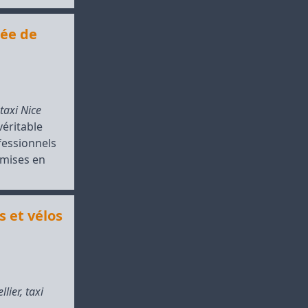
rée de
taxi Nice
véritable
fessionnels
 mises en
s et vélos
llier
,
taxi