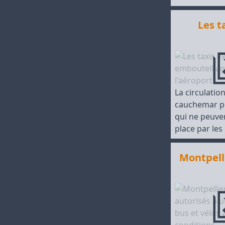
Les t
La circulatio
cauchemar pou
qui ne peuve
place par les
Montpelli