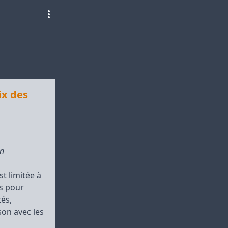
ix des
en
st limitée à
s pour
tés,
on avec les