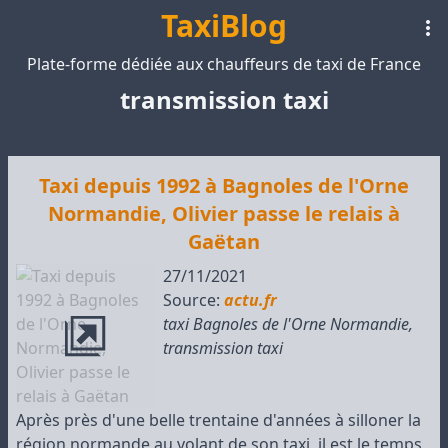
TaxiBlog
Plate-forme dédiée aux chauffeurs de taxi de France
transmission taxi
Taxi depuis 1992 à Bagnoles de l'Orne
Normandie, Olivier passe le relais à
Gaëtan
27/11/2021
Source:
actu.fr
taxi Bagnoles de l'Orne Normandie
,
transmission taxi
Après près d'une belle trentaine d'années à silloner la
région normande au volant de son taxi, il est le temps