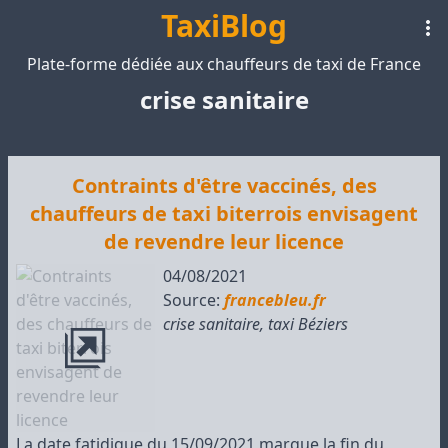
TaxiBlog
Plate-forme dédiée aux chauffeurs de taxi de France
crise sanitaire
Contraints d'être vaccinés, des
chauffeurs de taxi biterrois envisagent
de revendre leur licence
04/08/2021
Source:
francebleu.fr
crise sanitaire
,
taxi Béziers
La date fatidique du 15/09/2021 marque la fin du